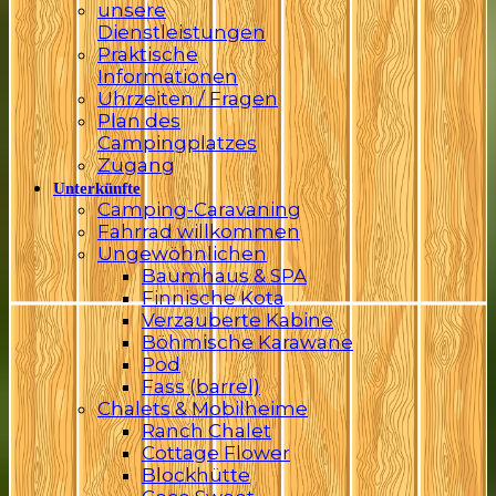
unsere
Dienstleistungen
Praktische
Informationen
Uhrzeiten / Fragen
Plan des
Campingplatzes
Zugang
Unterkünfte
Camping-Caravaning
Fahrrad willkommen
Ungewöhnlichen
Baumhaus & SPA
Finnische Kota
Verzauberte Kabine
Böhmische Karawane
Pod
Fass (barrel)
Chalets & Mobilheime
Ranch Chalet
Cottage Flower
Blockhütte