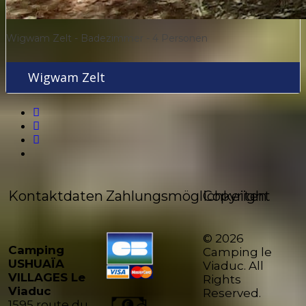
Wigwam Zelt - Badezimmer - 4 Personen
Wigwam Zelt
Kontaktdaten
Zahlungsmöglichkeiten
Copyright
© 2026
Camping
Camping le
USHUAÏA
Viaduc. All
VILLAGES Le
Rights
Viaduc
Reserved.
1595 route du