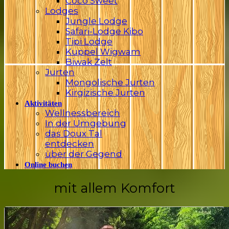
Coco Sweet
Lodges
Jungle Lodge
Safari-Lodge Kibo
Tipi Lodge
Kuppel Wigwam
Biwak Zelt
Jurten
Mongolische Jurten
Kirgizische Jurten
Aktivitäten
Wellnessbereich
In der Umgebung
das Doux Tal
entdecken
über der Gegend
Online buchen
mit allem Komfort