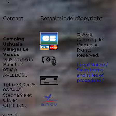
Contact
Betaalmiddelen
Copyright
© 2026
Camping
Camping le
Ushuaïa
Viaduc. All
Villages Le
Rights
Viaduc
Reserved.
1595 route du
Banchet
Legal Notice /
07 410
Sales terms
ARLEBOSC
and rules of
procedure /
Tél. (+33) 04 75
06 74 49
Stéphanie et
Olivier
ORTILLON
e-mail :