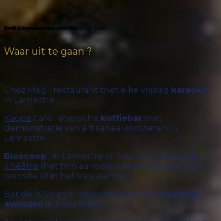
Linaë, centre aquatique de Tain
Bien-être assuré dans les remous du Doux
sur la plage abandonnée...
Spa fish
Waar uit te gaan ?
Chez Mag' : restaurant met elke vrijdag
karaoke
in Lamastre
Kaopa
Café : atypische
koffiebar
met
demonstratie van artisanaal roosteren in
Lamastre
Bioscoop
: in Lamastre of Tournon in de
Ciné
Théâtre
(het film aanbod is te bekijken op hun
website of in het VVV-kantoor)
Bar de la Source : sfeervolle bar met
muzikale
avonden
in Désaignes