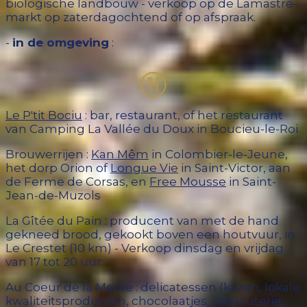
biologische landbouw - verkoop op de Lamastre-
markt op zaterdagochtend of op afspraak.
-
in de omgeving
:
Le P'tit Bociu
: bar, restaurant, of het restaurant
van Camping La Vallée du Doux in Boucieu-le-Roi
Brouwerrijen :
Kan Mêm
in Colombier-le-Jeune,
het dorp Orion of
Longue Vie
in Saint-Victor, aan
de Ferme de Corsas, en
Free Mousse
in Saint-
Jean-de-Muzols
La Gîtée du Pain : producent van met de hand
gekneed brood, gekookt boven een houtvuur, in
Le Crestet (10 km) - Verkoop dinsdag en vrijdag
van 17 tot 20 uur
Au Coeur de la Meule : delicatessen (kazen, lokale
kwaliteitsproducten, chocolaatjes, charcuterie,