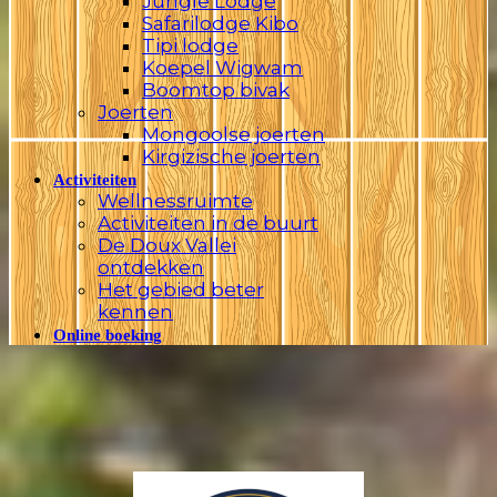
Jungle Lodge
Safarilodge Kibo
Tipi lodge
Koepel Wigwam
Boomtop bivak
Joerten
Mongoolse joerten
Kirgizische joerten
Activiteiten
Wellnessruimte
Activiteiten in de buurt
De Doux Vallei
ontdekken
Het gebied beter
kennen
Online boeking