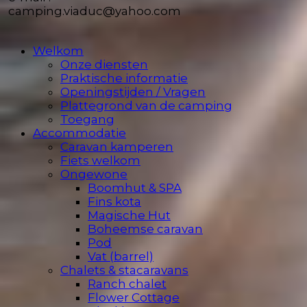
camping.viaduc@yahoo.com
Welkom
Onze diensten
Praktische informatie
Openingstijden / Vragen
Plattegrond van de camping
Toegang
Accommodatie
Caravan kamperen
Fiets welkom
Ongewone
Boomhut & SPA
Fins kota
Magische Hut
Boheemse caravan
Pod
Vat (barrel)
Chalets & stacaravans
Ranch chalet
Flower Cottage