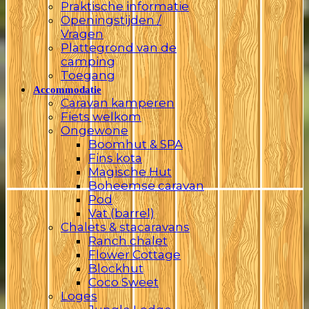
Praktische informatie
Openingstijden /
Vragen
Plattegrond van de
camping
Toegang
Accommodatie
Caravan kamperen
Fiets welkom
Ongewone
Boomhut & SPA
Fins kota
Magische Hut
Boheemse caravan
Pod
Vat (barrel)
Chalets & stacaravans
Ranch chalet
Flower Cottage
Blockhut
Coco Sweet
Loges