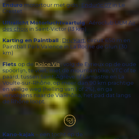
Enduro
motortour met gids :
Endur'ic 07
in Le
Crestet
Ultralicht Motorluchtvaartuig
: Aéroclub ULM
Air
des choix
in Saint-Victor (13 km)
Karting en Paintball
:
Driv'Kart
, circuit 650 m en
Paintball Park Valence in La Roche de Glun (30
km)
Fiets
op de
Dolce Via
: volg de Eyrieux op de oude
spoorlijn, te voet, met de mountainbike, VTC of te
paard, tussen Saint-Agrève of Lamastre en La
Voulte-sur-Rhône, op meer dan 90 km prachtige
en veilige weg (helling van 1 of 2%), en ga
vervolgens naar de ViaRhôna, het pad dat langs
de Rhône loopt.
Kano-kajak
– een tocht op de