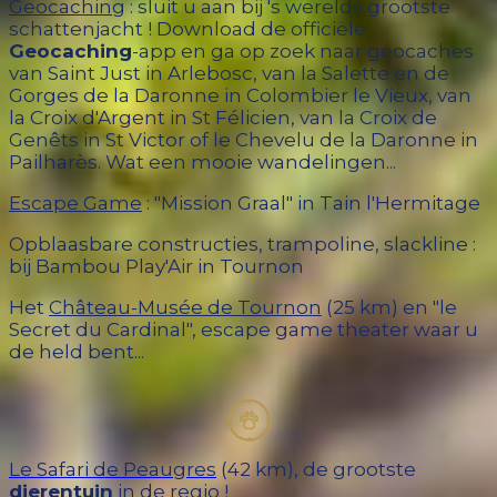
Geocaching
:
sluit u aan bij 's werelds grootste
schattenjacht !
Download de officiële
Geocaching
-app en ga op zoek naar geocaches
van Saint Just in Arlebosc, van la Salette en de
Gorges de la Daronne in Colombier le Vieux, van
la Croix d'Argent in St Félicien, van la Croix de
Genêts in St Victor of le Chevelu de la Daronne in
Pailharès. Wat een mooie wandelingen...
Escape Game
: "Mission Graal" in Tain l'Hermitage
Opblaasbare constructies, trampoline, slackline :
bij Bambou Play'Air in Tournon
Het
Château-Musée de Tournon
(25 km) en "le
Secret du Cardinal", escape game theater waar u
de held bent...
Le Safari de Peaugres
(42 km), de grootste
dierentuin
in de regio !