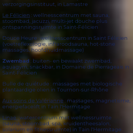
verzorgingsinstituut, in Lamastre
Le Félicien
: wellnesscentrum met sauna,
stoombad, jacuzzi, multi-jet douche plus
ontspanningsruimte in Saint-Félicien
Douce Heure : wellnesscentrum in Saint Félicien
(voetreflexologie, infraroodsauna, hot-stone
massages, hoofdhuidmassage)
Zwembad
: buiten- en bewaakt zwembad,
aquagym, snackbar, in Domaine de Pierrageais in
Saint-Félicien
Bulle de quiétude : massages met biologische
plantaardige oliën in Tournon-sur-Rhône
Aux soins de Valérianne
: massages, magnetisme,
energiefacelift in Tain l'Hermitage
Linaë
: watercentrum met wellnessruimte
(sauna, stoombad, spa, kruidentheesalon,
solarium en fitnessruimte) in Tain l'Hermitage