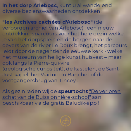
In het dorp Arlebosc
, kunt u al wandelend
diverse bezienswaarheden ontdekken :
"les Archives cachées d'Arlebosc"
(de
verborgen archief van Arlebosc) : een nieuw
ontdekkingsparcours voor het hele gezin welke
je van het dorpsplein en de bergen naar de
oevers van de rivier Le Doux brengt, het parcours
leidt door de negentiende eeuwse kerk - welke
het museum van heilige kunst huisvest – maar
ook langs la Pierre-qui-vire
(geologische curiositeit
), de kastelen, de Saint-
Just kapel, het Viaduc du Banchet of de
voetgangersbrug van Tincey ...
Als gezin raden wij de
speurtocht
"De verloren
schat van de Buissionnière-school"
aan,
beschikbaar via de gratis Baludik-app !