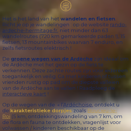
Het is het land van het
wandelen en fietsen
.
Richt je op je wandelingen : op de website
rando-
ardeche-hermitage.fr
, niet minder dan 63
wandelroutes (720 km gemarkeerde paden !), 15
fietsen, 13 mountainbikes waarvan 7 enduro, en
zelfs fietsroutes elektrisch !
De
groene wegen van de Ardèche
zijn ideaal om
de Ardèche met het gezin op de fiets te
verkennen. Deze zachte routes zijn voor iedereen
toegankelijk en veilig. Ga met kinderen of tussen
vrienden rustig op pad om de diepste valleien
van de Ardèche aan te vallen ! Raadpleeg de
interactieve kaart
!
Op de wegen van de « l’
Ardéchoise
, ontdekt u
de
karakteristiek
e
dorpjes
zoals
Boucieu-le-
Roi
(5 km, ontdekkingswandeling van 7 km, om
de flora en fauna te ontdekken, vragenlijst voor
volwassen / kinderen beschikbaar op de