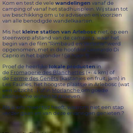
Kom en test de vele
wandelingen
vanaf de
camping of vanaf het stadhuisplein. Wij staan tot
uw beschikking om u te adviseren en voorzien
van alle benodigde wandelkaarten.
Mis het
kleine station van Arlebosc
niet, op een
steenworp afstand van de camping, waar het
begin van de film "Rimbaud en Verlaine" werd
opgenomen, met in de hoofdrol Leonardo Di
Caprio in het bijzonder ! (ja hoor !!)
Proef de heerlijke
lokale producten
in
de
Fromagerie des Blanchettes
(+- 4 km) of
de
Ferme des Genêts
(kastanjes en fruit, jam) in
Les Fauries, het hoogste plaatsje in Arlebosc (wat
een uitzicht ...) of in
Morlanche
om goede
biologische wijnen te proeven.
Als u iets meer tijd heeft, waarom niet een stap
verder gaan en van deze ervaringen genieten ?