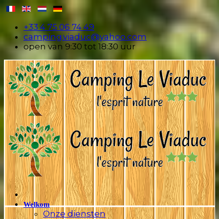
+33 4 75 06 74 49
camping.viaduc@yahoo.com
open van 9:30 tot 18:30 uur
Welkom
Onze diensten