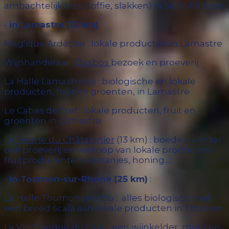
ambachtelijk bier, koffie, slakken) in Saint-Félicien
-
in Lamastre (12 km)
:
Mag'ique Ardèche : lokale producten in Lamastre
Wijnhandelaar :
Desbos
bezoek en proeverij
La Halle Lamastroise : biologische en lokale
producten, fruit en groenten, in Lamastre
Le Cabas de Stef : lokale producten, fruit en
groenten in Lamastre
La
Ferme du Châtaignier
(13 km) : boederij – maar
ook proeverij en verkoop van lokale producten,
fruitproducenten, kastanjes, honing...
-
in Tournon-sur-Rhône (25 km)
:
La Halle Tournonaise Bio : alles biologisch met
een breed scala aan lokale producten in Tournon
La Vinothèque du Quai : een wijnkelder, met een