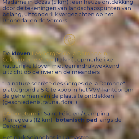
Madame in Bozas (5 km) : een heuze ontdekking
door de tekeningen van landschapspunten van
belang, uitzonderlijk vergezichten op het
Rhonedal en de Vercors
De
kloven
Les Gorges de la Daronne in
Colombier le Vieux
(10 km) : opmerkelijke
natuurlijke kloven met een indrukwekkend
uitzicht op de rivier en de meanders
"La nature secrète des Gorges de la Daronne" :
plattegrond a 5 € te koop in het VVV-kantoor om
de geheimen van de plaats te ontdekken
(geschiedenis, fauna, flora...)
L'Arboretum
in Saint Félicien / Camping
Pierrageais (12 km) :
botanisch pad
langs de
Daronne
Het park Seignobos in Lamastre