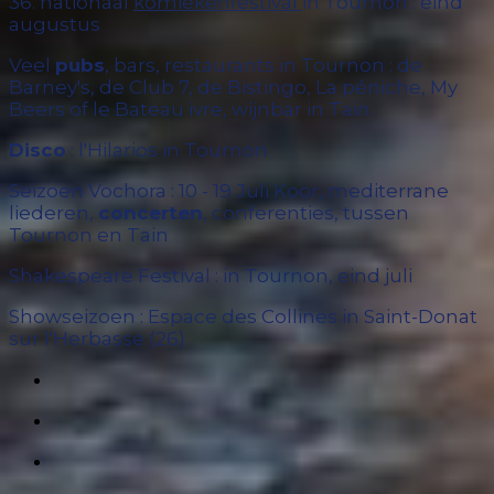
36. nationaal
komiekenfestival
in Tournon : eind
augustus
Veel
pubs
, bars, restaurants in Tournon : de
Barney's, de Club 7, de Bistingo, La péniche, My
Beers of le Bateau ivre, wijnbar in Tain.
Disco
: l'Hilarios in Tournon
Seizoen Vochora : 10 - 19 Juli Koor, mediterrane
liederen,
concerten
, conferenties, tussen
Tournon en Tain
Shakespeare Festival : in Tournon, eind juli
Showseizoen : Espace des Collines in Saint-Donat
sur l'Herbasse (26)