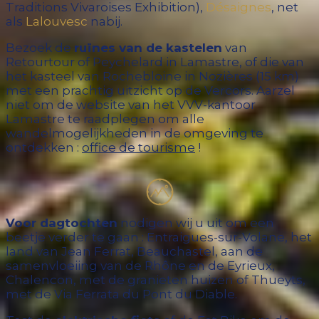
Traditions Vivaroises Exhibition),
Désaignes
, net
als
Lalouvesc
nabij.
Bezoek de
ruïnes van de kastelen
van
Retourtour of Peychelard in Lamastre, of die van
het kasteel van Rochebloine in Nozières (15 km)
met een prachtig uitzicht op de Vercors. Aarzel
niet om de website van het VVV-kantoor
Lamastre te raadplegen om alle
wandelmogelijkheden in de omgeving te
ontdekken :
office de tourisme
!
Voor dagtochten
nodigen wij u uit om een ​​
beetje verder te gaan : Entraigues-sur-Volane, het
land van Jean Ferrat, Beauchastel, aan de
samenvloeiing van de Rhône en de Eyrieux,
Chalencon, met de granieten huizen of Thueyts,
met de Via Ferrata du Pont du Diable.