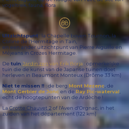
vogeltrek, fauna, flora
Uitzichtspunt
: la Chapelle boven Tournon, la
Colline de l'Hermitage in Tain,
en een ander uitzichtpunt van Pierre Aiguille en
Méjeans in Crozes Hermitage.
De
tuin
Jardin zen
van Erik Borja
: opmerkelijke
tuin die de kunst van de Japanse tuinen doet
herleven in Beaumont Monteux (Drôme 33 km)
Niet te missen !!
: de berg
Mont Mezenc
, de
Mont Gerbier de Jonc
en de
Ray Pic-waterval
,
echt de hoogtepunten van de Ardèche !
La
Grotte Chauvet 2
of l'Aven d'Orgnac, in het
zuiden van het département (122 km)