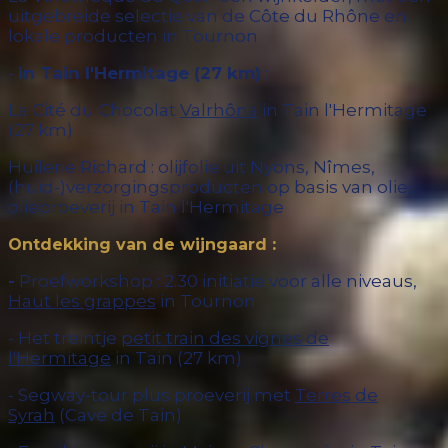
uitgebreide selectie van de Côte du Rhône en
lokale producten in Tournon
-
in Tain l'Hermitage (27 km)
:
La Cité du Chocolat
Valrhôna
in Tain l'Hermitage
(27 km)
Huilerie Richard : olijfolie uit Nyons, Nîmes,
(huid-)verzorgingsproducten op basis van olie,
olieproeverij in Tain l'Hermitage
:
Ontdekking van de wijngaard
-
Proefworkshop : 2.30 initiatie voor alle niveaus,
Haut les grappes
in Tournon
- Het treintje
petit train des vignes de
l'Hermitage
in Tain (27 km)
- Segway-tour plus proeverij met
Terres de
Syrah
(Cave de Tain)