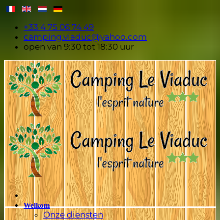
+33 4 75 06 74 49
camping.viaduc@yahoo.com
open van 9:30 tot 18:30 uur
Welkom
Onze diensten