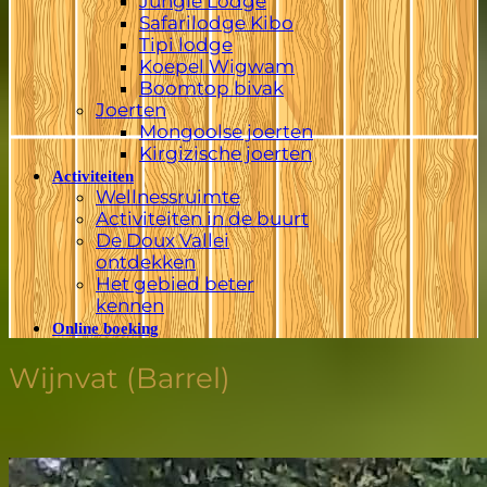
Jungle Lodge
Safarilodge Kibo
Tipi lodge
Koepel Wigwam
Boomtop bivak
Joerten
Mongoolse joerten
Kirgizische joerten
Activiteiten
Wellnessruimte
Activiteiten in de buurt
De Doux Vallei
ontdekken
Het gebied beter
kennen
Online boeking
Wijnvat (Barrel)