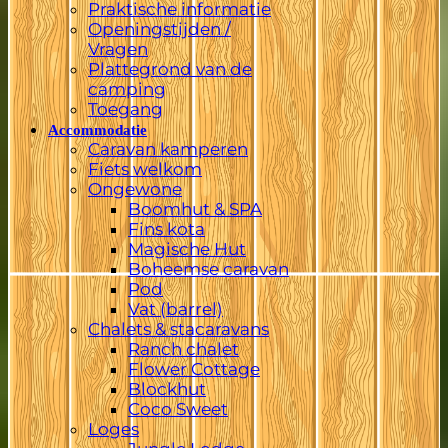
Praktische informatie
Openingstijden /
Vragen
Plattegrond van de
camping
Toegang
Accommodatie
Caravan kamperen
Fiets welkom
Ongewone
Boomhut & SPA
Fins kota
Magische Hut
Boheemse caravan
Pod
Vat (barrel)
Chalets & stacaravans
Ranch chalet
Flower Cottage
Blockhut
Coco Sweet
Loges